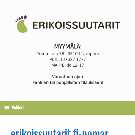
Skip
to
content
MYYMÄLÄ:
Pinninkatu 58 • 33100 Tampere
Puh.
010 397 1777
MA-PE klo 12-17
Varaathan ajan
kenkien tai pohjallisten tilaukseen!
Valikko
erikoissuutarit.fi-pomar