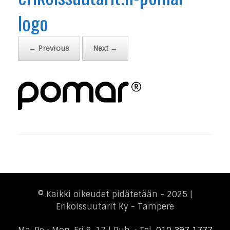
logo
← Previous
Next →
© Kaikki oikeudet pidätetään - 2025 |
Erikoissuutarit Ky - Tampere